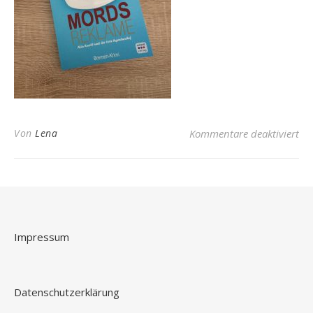
fü
Von
Lena
Kommentare deaktiviert
Impressum
Datenschutzerklärung