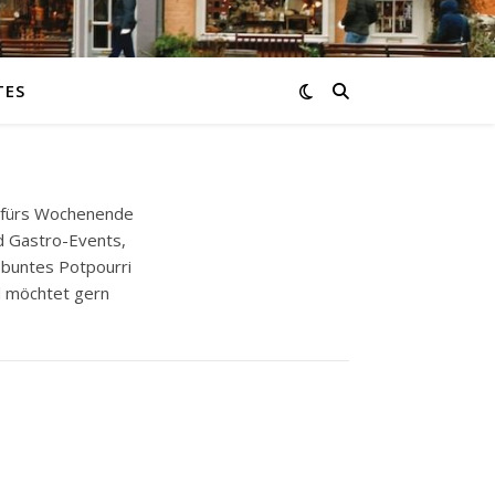
TES
s fürs Wochenende
d Gastro-Events,
 buntes Potpourri
d möchtet gern