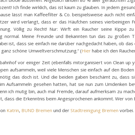
ach blöde aussehen. Angeblich landen 80 % aller gerauchten Zig
zent! Ich finde wirklich, das ist kaum zu glauben. In jedem ges
hause lässt man Kaffeefilter & Co. beispielsweise auch nicht einfa
zer wird verlangt, dass er das Häufchen seines vierbeinigen 
hnung. Völlig zu Recht! Nur: Wirft ein Raucher seine Kippe 
llig normal. Meine Freunde und Bekannten tun das zu großen Te
abei ist, dass sie einfach nie darüber nachgedacht haben, ob das
eine ganz schöne Umweltverschmutzung.“ (
Hier
habe ich den Rauche
hof vor einiger Zeit (ebenfalls mitorganisiert von Clean up y
ippen aufsammeln, weil viele Menschen sie einfach auf den Boden 
nnötig das doch ist. Und die beiden gaben beschämt zu, dass s
eim Aufsammeln gesehen hatten, hat sie nun zum Umdenken bewe
 wenn ich mutig bin, auch mal Fremde, darauf aufmerksam zu mach
cht, dass die Erkenntnis beim Angesprochenen ankommt. Wer von 
 von
Katrin
,
BUND Bremen
und der
Stadtreinigung Bremen
vorbei.