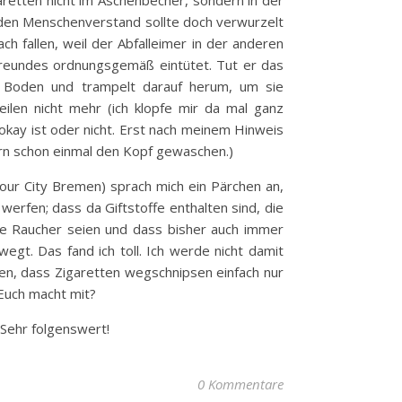
aretten nicht im Aschenbecher, sondern in der
unden Menschenverstand sollte doch verwurzelt
ch fallen, weil der Abfalleimer in der anderen
Freundes ordnungsgemäß eintütet. Tut er das
zu Boden und trampelt darauf herum, um sie
ilen nicht mehr (ich klopfe mir da mal ganz
 okay ist oder nicht. Erst nach meinem Hinweis
rn schon einmal den Kopf gewaschen.)
our City Bremen) sprach mich ein Pärchen an,
werfen; dass da Giftstoffe enthalten sind, die
ie Raucher seien und dass bisher auch immer
gt. Das fand ich toll. Ich werde nicht damit
en, dass Zigaretten wegschnipsen einfach nur
Euch macht mit?
 Sehr folgenswert!
0 Kommentare