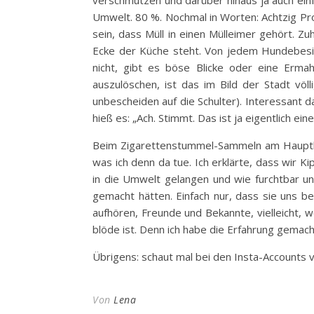
verschmutzen und darüber hinaus ja auch einf
Umwelt. 80 %. Nochmal in Worten: Achtzig Pro
sein, dass Müll in einen Mülleimer gehört. Zu
Ecke der Küche steht. Von jedem Hundebesit
nicht, gibt es böse Blicke oder eine Erma
auszulöschen, ist das im Bild der Stadt vö
unbescheiden auf die Schulter). Interessant d
hieß es: „Ach. Stimmt. Das ist ja eigentlich 
Beim Zigarettenstummel-Sammeln am Hauptbahn
was ich denn da tue. Ich erklärte, dass wir K
in die Umwelt gelangen und wie furchtbar u
gemacht hätten. Einfach nur, dass sie uns b
aufhören, Freunde und Bekannte, vielleicht,
blöde ist. Denn ich habe die Erfahrung gema
Übrigens: schaut mal bei den Insta-Accounts
Von
Lena