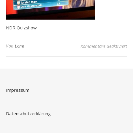
NDR Quizshow
fü
Von
Lena
Kommentare deaktiviert
Impressum
Datenschutzerklärung