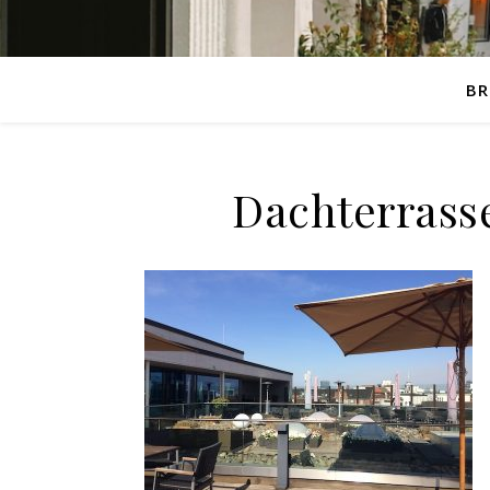
BR
Dachterrass