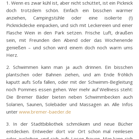
1. Wenn es zwar kühl ist, aber nicht schüttet, ist ein Picknick
doch trotzdem schön. Einfach ein bisschen wärmer
anziehen, Campingstühle oder eine isolierte (!)
Picknickdecke einpacken, und sich mit Leckereien und einer
Flasche Wein in den Park setzen. Frische Luft, draußen
sein, mit Freunden den Abend oder das Wochenende
genießen – und schon wird einem doch noch warm ums
Herz.
2. Schwimmen kann man ja auch drinnen. Ein bisschen
plantschen oder Bahnen ziehen, und am Ende fröhlich
kaputt aufs Sofa fallen, oder mit der Schwimm-Begleitung
noch Pommes essen gehen. Wer mehr auf Wellness steht:
Die Bremer Bäder bieten neben Schwimmbecken auch
Solarien, Saunen, Solebäder und Massagen an. Alle Infos
unter
www.bremer-baeder.de
3. In der Stadtbibliothek schmöke
r
n und neue Bücher
entdecken. Entweder dort vor Ort schon mal reinlesen
oder ausleihen, und sich aufs Lesen freuen. Man kann sich